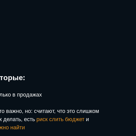
оторые:
олько в продажах
то важно, но: считают, что это слишком
к делать, есть
риск слить бюджет
и
жно найти