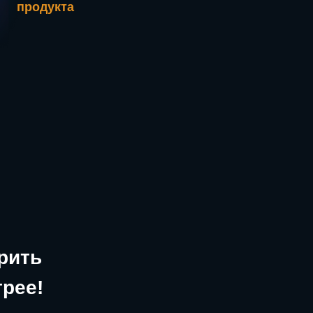
продукта
рить
трее!