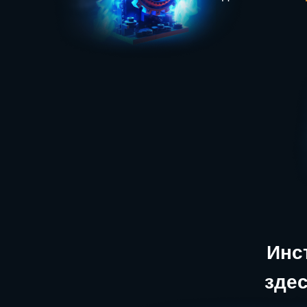
Инс
здес