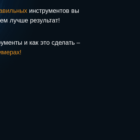
авильных
инструментов вы
тем лучше результат!
рументы и как это сделать –
имерах!